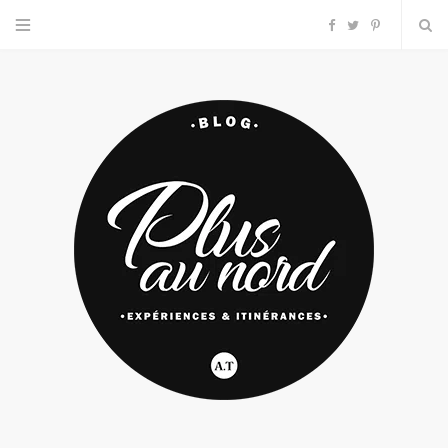
F
T
P
a
w
i
c
i
n
e
t
t
b
t
e
o
e
r
o
r
e
k
s
t