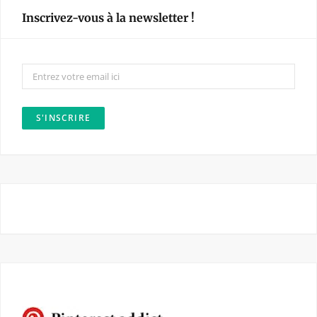
e
t
Inscrivez-vous à la newsletter !
b
a
o
g
o
r
k
a
m