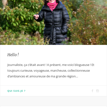
Hello !
Journaliste, ça c’était avant ! A présent, me voici blogueuse ! Et
toujours curieuse, voyageuse, marcheuse, collectionneuse
d’ambiances et amoureuse de ma grande région…
F
I
QUI SUIS-JE ?
a
n
c
s