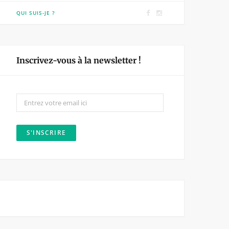
F
I
QUI SUIS-JE ?
a
n
c
s
e
t
Inscrivez-vous à la newsletter !
b
a
o
g
o
r
k
a
m