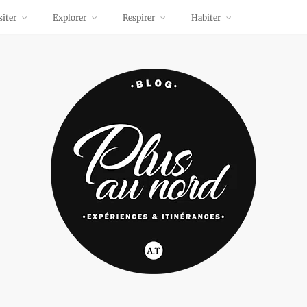
siter
Explorer
Respirer
Habiter