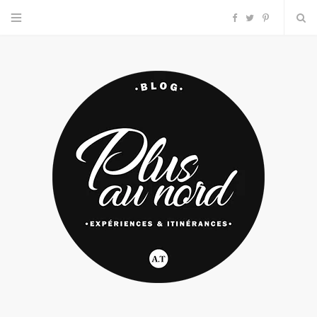
F
T
P
a
w
i
c
i
n
e
t
t
b
t
e
o
e
r
o
r
e
k
s
t