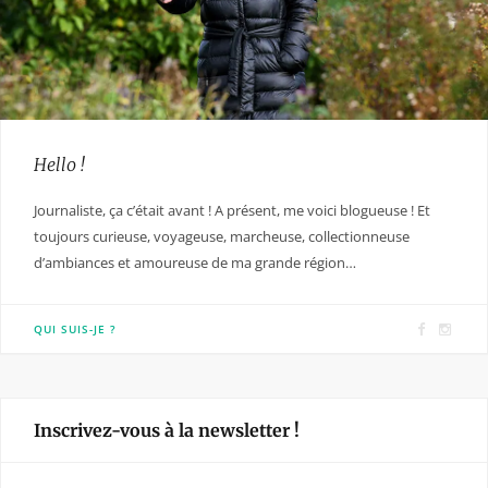
Hello !
Journaliste, ça c’était avant ! A présent, me voici blogueuse ! Et
toujours curieuse, voyageuse, marcheuse, collectionneuse
d’ambiances et amoureuse de ma grande région…
F
I
QUI SUIS-JE ?
a
n
c
s
e
t
Inscrivez-vous à la newsletter !
b
a
o
g