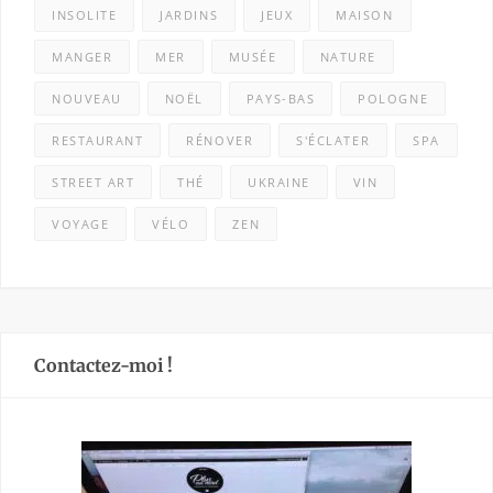
INSOLITE
JARDINS
JEUX
MAISON
MANGER
MER
MUSÉE
NATURE
NOUVEAU
NOËL
PAYS-BAS
POLOGNE
RESTAURANT
RÉNOVER
S'ÉCLATER
SPA
STREET ART
THÉ
UKRAINE
VIN
VOYAGE
VÉLO
ZEN
Contactez-moi !