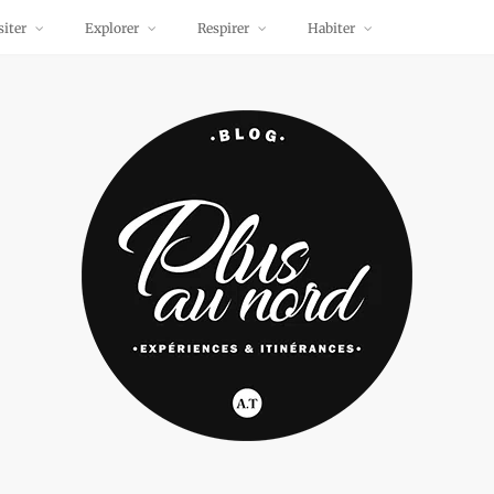
siter
Explorer
Respirer
Habiter