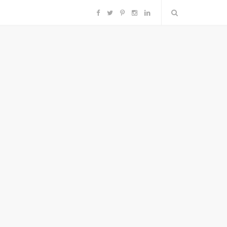
F
T
P
I
L
a
w
i
n
i
c
i
n
s
n
e
t
t
t
k
b
t
e
a
e
o
e
r
g
d
o
r
e
r
I
k
s
a
n
t
m