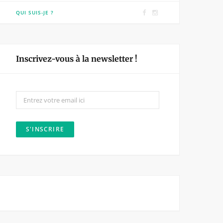
F
I
QUI SUIS-JE ?
a
n
c
s
e
t
Inscrivez-vous à la newsletter !
b
a
o
g
o
r
k
a
m