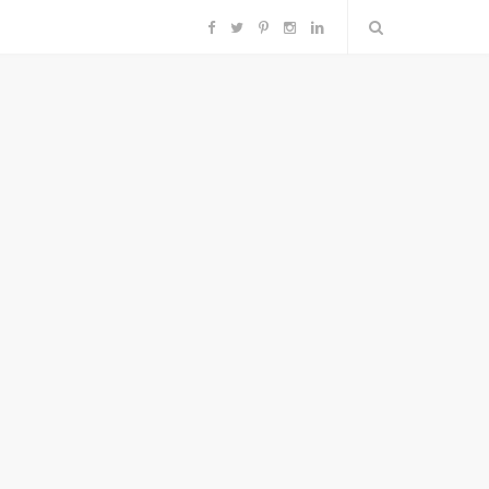
F
T
P
I
L
a
w
i
n
i
c
i
n
s
n
e
t
t
t
k
b
t
e
a
e
o
e
r
g
d
o
r
e
r
I
k
s
a
n
t
m