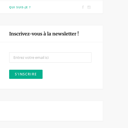
F
I
QUI SUIS-JE ?
a
n
c
s
e
t
Inscrivez-vous à la newsletter !
b
a
o
g
o
r
k
a
m