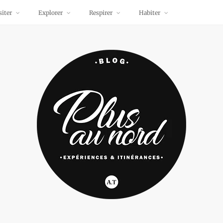
siter
Explorer
Respirer
Habiter