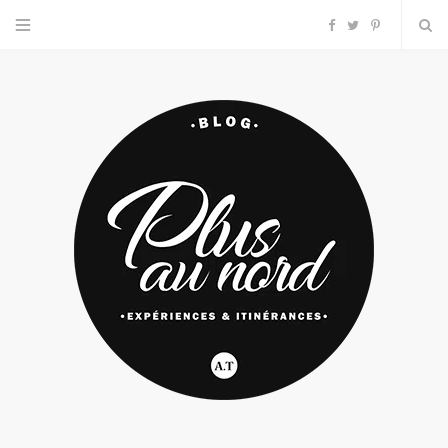
F
T
P
a
w
i
c
i
n
e
t
t
b
t
e
o
e
r
o
r
e
k
s
t