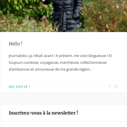
Hello !
Journaliste, ça c’était avant ! A présent, me voici blogueuse ! Et
toujours curieuse, voyageuse, marcheuse, collectionneuse
d’ambiances et amoureuse de ma grande région…
F
I
QUI SUIS-JE ?
a
n
c
s
e
t
Inscrivez-vous à la newsletter !
b
a
o
g