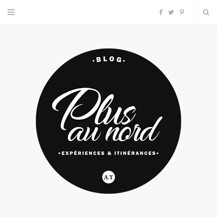
F
T
P
a
w
i
c
i
n
e
t
t
b
t
e
o
e
r
o
r
e
k
s
t