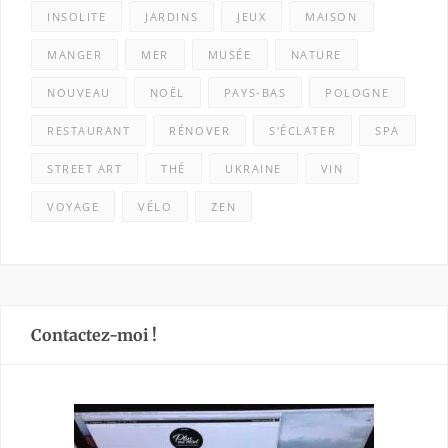
INSOLITE
JARDINS
JEUX
MAISON
MANGER
MER
MUSÉE
NATURE
NOUVEAU
NOËL
PAYS-BAS
POLOGNE
RESTAURANT
RÉNOVER
S'ÉCLATER
SPA
STREET ART
THÉ
UKRAINE
VIN
VOYAGE
VÉLO
ZEN
Contactez-moi !