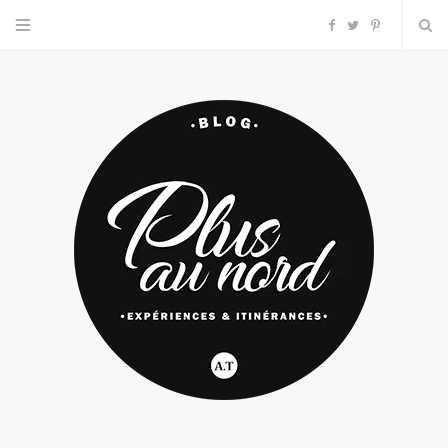
F
T
P
a
w
i
c
i
n
e
t
t
b
t
e
o
e
r
o
r
e
k
s
t