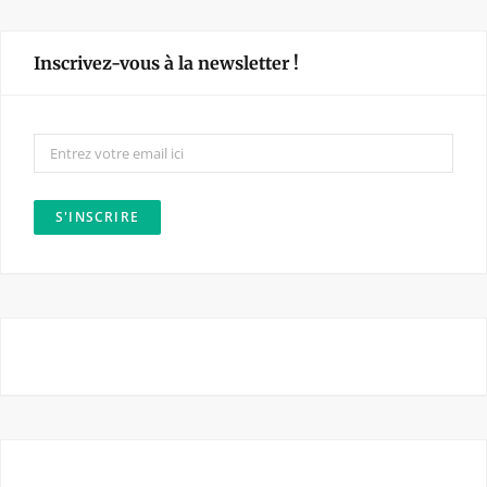
c
s
e
t
Inscrivez-vous à la newsletter !
b
a
o
g
o
r
k
a
m