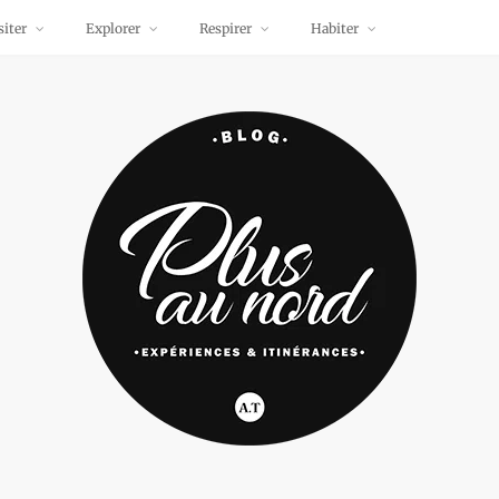
siter
Explorer
Respirer
Habiter