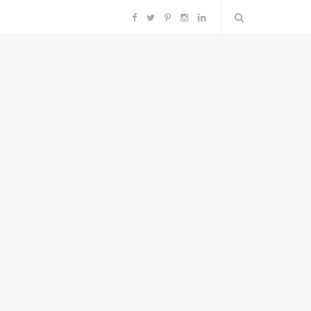
F
T
P
I
L
a
w
i
n
i
c
i
n
s
n
e
t
t
t
k
b
t
e
a
e
o
e
r
g
d
o
r
e
r
I
k
s
a
n
t
m