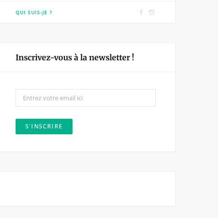
F
I
QUI SUIS-JE ?
a
n
c
s
e
t
Inscrivez-vous à la newsletter !
b
a
o
g
o
r
k
a
m