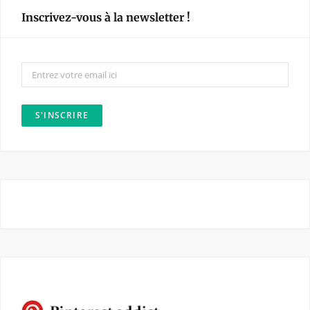
e
t
Inscrivez-vous à la newsletter !
b
a
o
g
o
r
k
a
m