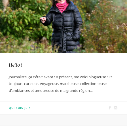
Hello !
Journaliste, ça c’était avant ! A présent, me voici blogueuse ! Et
toujours curieuse, voyageuse, marcheuse, collectionneuse
d’ambiances et amoureuse de ma grande région…
F
I
QUI SUIS-JE ?
a
n
c
s