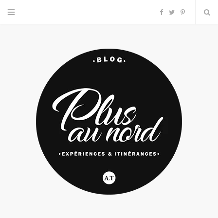
F
T
P
a
w
i
c
i
n
e
t
t
b
t
e
o
e
r
o
r
e
k
s
t