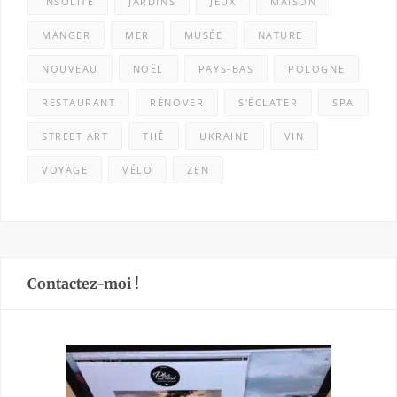
INSOLITE
JARDINS
JEUX
MAISON
MANGER
MER
MUSÉE
NATURE
NOUVEAU
NOËL
PAYS-BAS
POLOGNE
RESTAURANT
RÉNOVER
S'ÉCLATER
SPA
STREET ART
THÉ
UKRAINE
VIN
VOYAGE
VÉLO
ZEN
Contactez-moi !