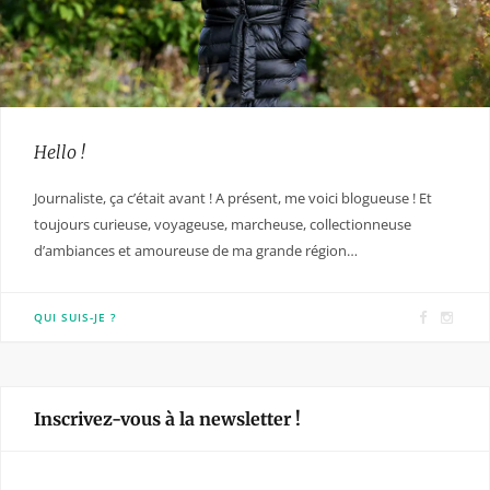
Hello !
Journaliste, ça c’était avant ! A présent, me voici blogueuse ! Et
toujours curieuse, voyageuse, marcheuse, collectionneuse
d’ambiances et amoureuse de ma grande région…
F
I
QUI SUIS-JE ?
a
n
c
s
e
t
Inscrivez-vous à la newsletter !
b
a
o
g
o
r