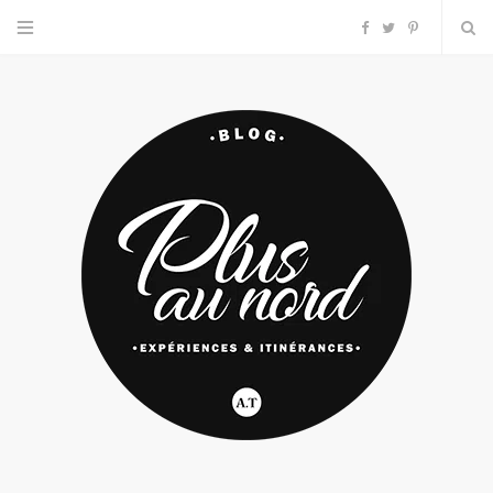
F
T
P
a
w
i
c
i
n
e
t
t
b
t
e
o
e
r
o
r
e
k
s
t