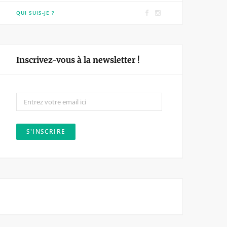
F
I
QUI SUIS-JE ?
a
n
c
s
e
t
Inscrivez-vous à la newsletter !
b
a
o
g
o
r
k
a
m