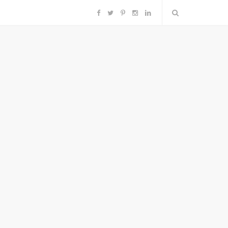
F
T
P
I
L
a
w
i
n
i
c
i
n
s
n
e
t
t
t
k
b
t
e
a
e
o
e
r
g
d
o
r
e
r
I
k
s
a
n
t
m