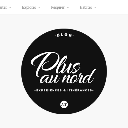
siter
Explorer
Respirer
Habiter