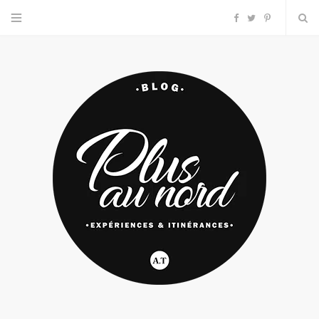
F
T
P
a
w
i
c
i
n
e
t
t
b
t
e
o
e
r
o
r
e
k
s
t