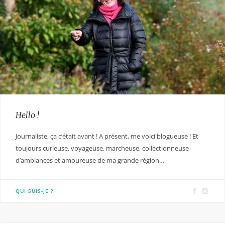
Hello !
Journaliste, ça c’était avant ! A présent, me voici blogueuse ! Et
toujours curieuse, voyageuse, marcheuse, collectionneuse
d’ambiances et amoureuse de ma grande région…
F
I
QUI SUIS-JE ?
a
n
c
s