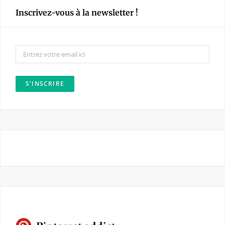
e
t
Inscrivez-vous à la newsletter !
b
a
o
g
o
r
k
a
m