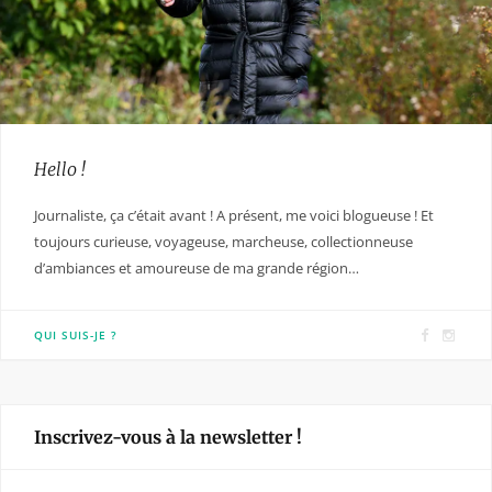
Hello !
Journaliste, ça c’était avant ! A présent, me voici blogueuse ! Et
toujours curieuse, voyageuse, marcheuse, collectionneuse
d’ambiances et amoureuse de ma grande région…
F
I
QUI SUIS-JE ?
a
n
c
s
e
t
Inscrivez-vous à la newsletter !
b
a
o
g