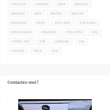
INSOLITE
JARDINS
JEUX
MAISON
MANGER
MER
MUSÉE
NATURE
NOUVEAU
NOËL
PAYS-BAS
POLOGNE
RESTAURANT
RÉNOVER
S'ÉCLATER
SPA
STREET ART
THÉ
UKRAINE
VIN
VOYAGE
VÉLO
ZEN
Contactez-moi !