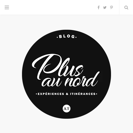
F
T
P
a
w
i
c
i
n
e
t
t
b
t
e
o
e
r
o
r
e
k
s
t