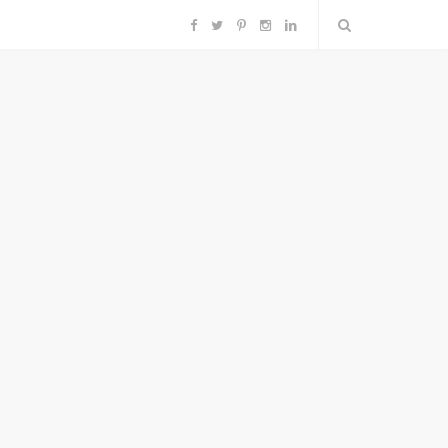
F
T
P
I
L
a
w
i
n
i
c
i
n
s
n
e
t
t
t
k
b
t
e
a
e
o
e
r
g
d
o
r
e
r
I
k
s
a
n
t
m