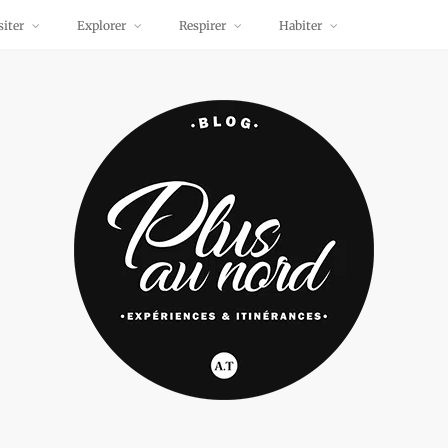
siter
Explorer
Respirer
Habiter