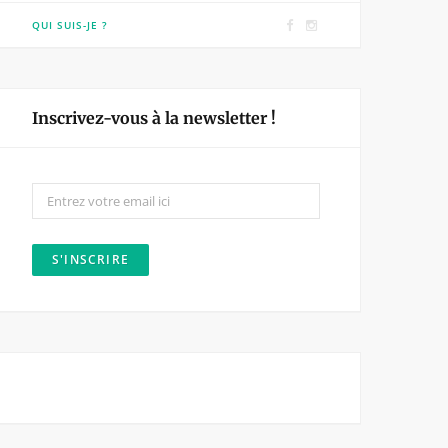
F
I
QUI SUIS-JE ?
a
n
c
s
e
t
Inscrivez-vous à la newsletter !
b
a
o
g
o
r
k
a
m