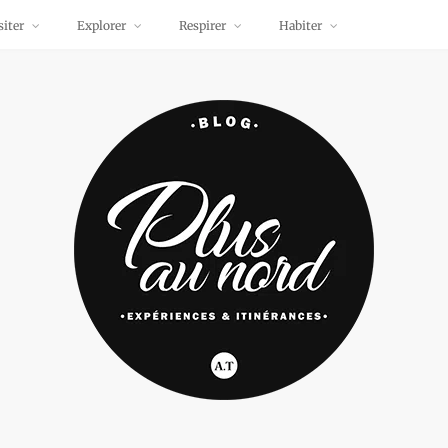
siter
Explorer
Respirer
Habiter