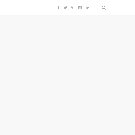
F
T
P
I
L
a
w
i
n
i
c
i
n
s
n
e
t
t
t
k
b
t
e
a
e
o
e
r
g
d
o
r
e
r
I
k
s
a
n
t
m