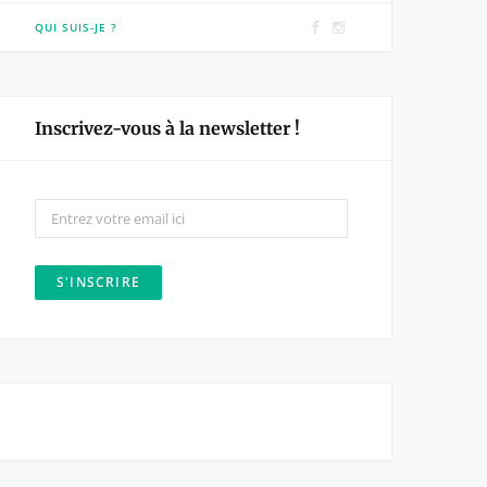
F
I
QUI SUIS-JE ?
a
n
c
s
e
t
Inscrivez-vous à la newsletter !
b
a
o
g
o
r
k
a
m