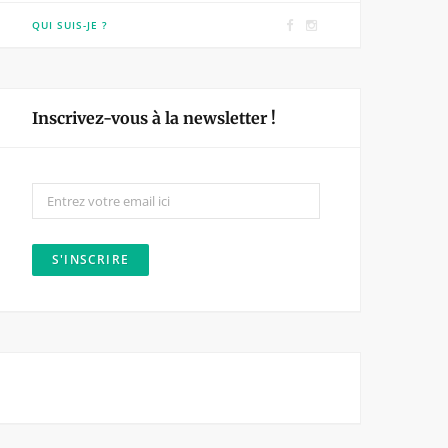
F
I
QUI SUIS-JE ?
a
n
c
s
e
t
Inscrivez-vous à la newsletter !
b
a
o
g
o
r
k
a
m