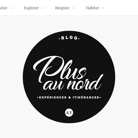
siter
Explorer
Respirer
Habiter