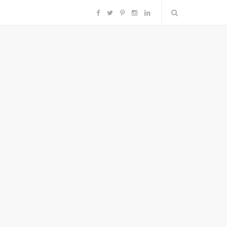
F
T
P
I
L
a
w
i
n
i
c
i
n
s
n
e
t
t
t
k
b
t
e
a
e
o
e
r
g
d
o
r
e
r
I
k
s
a
n
t
m