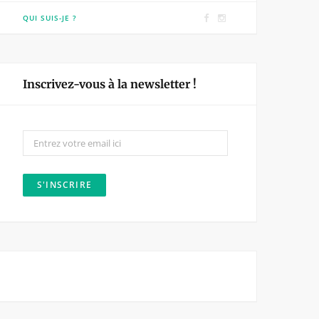
F
I
QUI SUIS-JE ?
a
n
c
s
e
t
Inscrivez-vous à la newsletter !
b
a
o
g
o
r
k
a
m