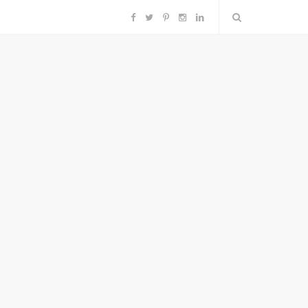
F
T
P
I
L
a
w
i
n
i
c
i
n
s
n
e
t
t
t
k
b
t
e
a
e
o
e
r
g
d
o
r
e
r
I
k
s
a
n
t
m