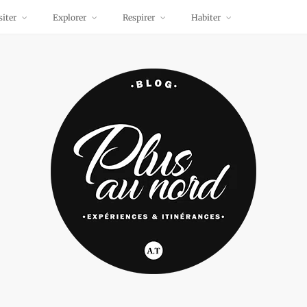
siter
Explorer
Respirer
Habiter