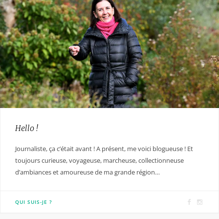
Hello !
Journaliste, ça c’était avant ! A présent, me voici blogueuse ! Et
toujours curieuse, voyageuse, marcheuse, collectionneuse
d’ambiances et amoureuse de ma grande région…
F
I
QUI SUIS-JE ?
a
n