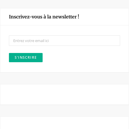
c
s
e
t
Inscrivez-vous à la newsletter !
b
a
o
g
o
r
k
a
m