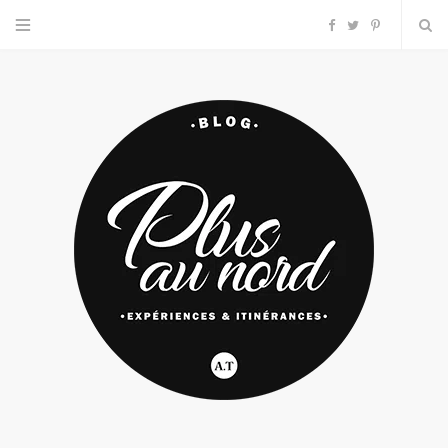
F
T
P
a
w
i
c
i
n
e
t
t
b
t
e
o
e
r
o
r
e
k
s
t