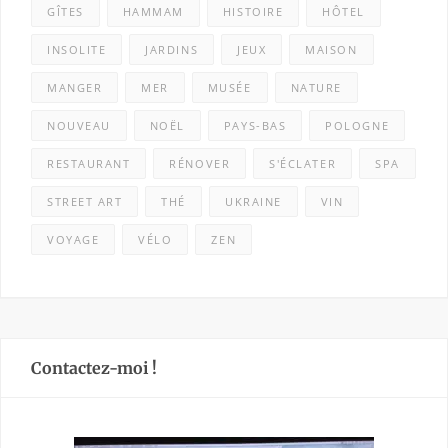
GÎTES
HAMMAM
HISTOIRE
HÔTEL
INSOLITE
JARDINS
JEUX
MAISON
MANGER
MER
MUSÉE
NATURE
NOUVEAU
NOËL
PAYS-BAS
POLOGNE
RESTAURANT
RÉNOVER
S'ÉCLATER
SPA
STREET ART
THÉ
UKRAINE
VIN
VOYAGE
VÉLO
ZEN
Contactez-moi !