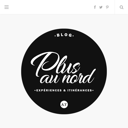
F
T
P
a
w
i
c
i
n
e
t
t
b
t
e
o
e
r
o
r
e
k
s
t