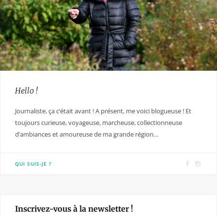
Hello !
Journaliste, ça c’était avant ! A présent, me voici blogueuse ! Et
toujours curieuse, voyageuse, marcheuse, collectionneuse
d’ambiances et amoureuse de ma grande région…
F
I
QUI SUIS-JE ?
a
n
c
s
e
t
Inscrivez-vous à la newsletter !
b
a