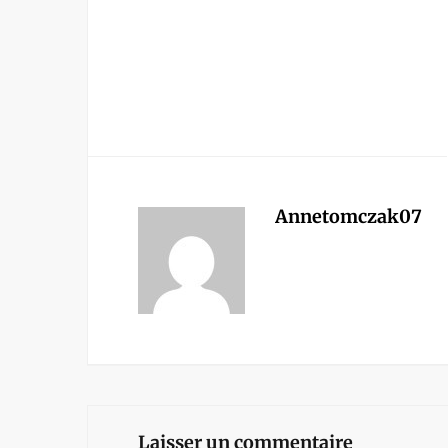
Annetomczak07
Laisser un commentaire