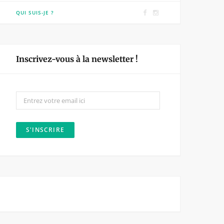
F
I
QUI SUIS-JE ?
a
n
c
s
e
t
Inscrivez-vous à la newsletter !
b
a
o
g
o
r
k
a
m