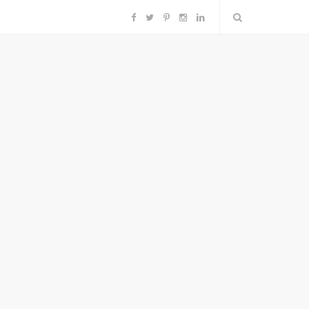
F
T
P
I
L
a
w
i
n
i
c
i
n
s
n
e
t
t
t
k
b
t
e
a
e
o
e
r
g
d
o
r
e
r
I
k
s
a
n
t
m