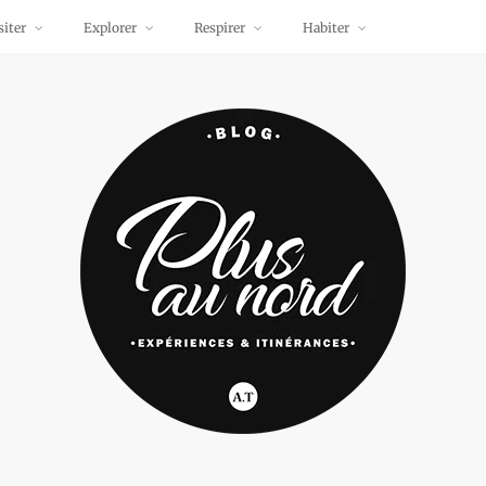
siter
Explorer
Respirer
Habiter