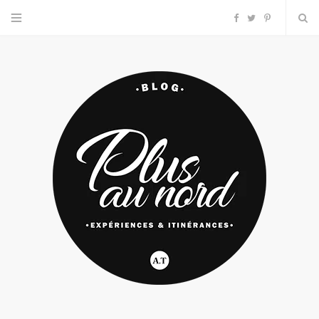
F
T
P
a
w
i
c
i
n
e
t
t
b
t
e
o
e
r
o
r
e
k
s
t