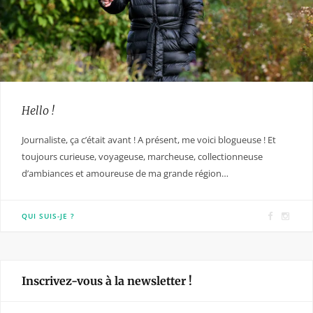
Hello !
Journaliste, ça c’était avant ! A présent, me voici blogueuse ! Et
toujours curieuse, voyageuse, marcheuse, collectionneuse
d’ambiances et amoureuse de ma grande région…
F
I
QUI SUIS-JE ?
a
n
c
s
e
t
Inscrivez-vous à la newsletter !
b
a
o
g