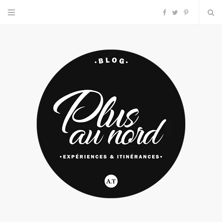
F
T
P
a
w
i
c
i
n
e
t
t
b
t
e
o
e
r
o
r
e
k
s
t