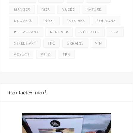
MANGER
MER
MUSÉE
NATURE
NOUVEAU
NOËL
PAYS-BAS
POLOGNE
RESTAURANT
RÉNOVER
S'ÉCLATER
SPA
STREET ART
THÉ
UKRAINE
VIN
VOYAGE
VÉLO
ZEN
Contactez-moi !