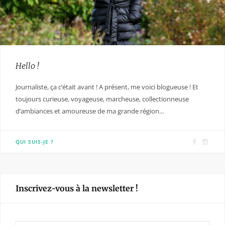
Hello !
Journaliste, ça c’était avant ! A présent, me voici blogueuse ! Et
toujours curieuse, voyageuse, marcheuse, collectionneuse
d’ambiances et amoureuse de ma grande région…
F
I
QUI SUIS-JE ?
a
n
c
s
e
t
Inscrivez-vous à la newsletter !
b
a
o
g
o
r