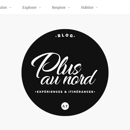
siter
Explorer
Respirer
Habiter