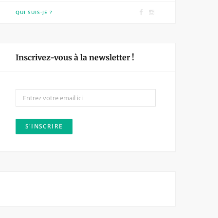
F
I
QUI SUIS-JE ?
a
n
c
s
e
t
Inscrivez-vous à la newsletter !
b
a
o
g
o
r
k
a
m