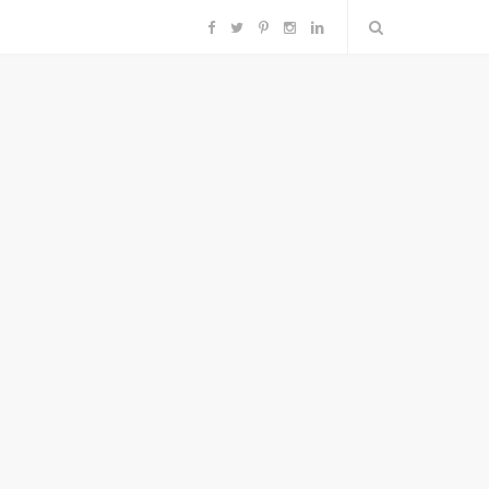
F
T
P
I
L
a
w
i
n
i
c
i
n
s
n
e
t
t
t
k
b
t
e
a
e
o
e
r
g
d
o
r
e
r
I
k
s
a
n
t
m