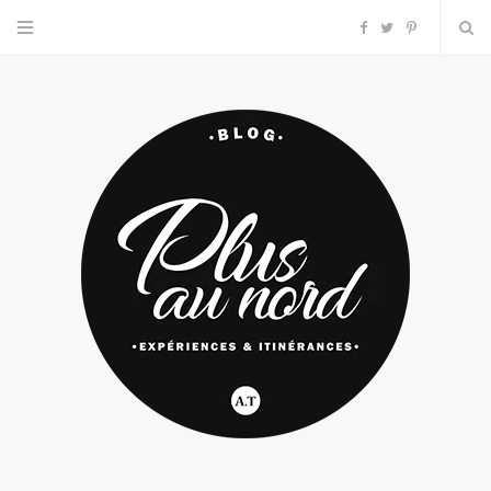
F
T
P
a
w
i
c
i
n
e
t
t
b
t
e
o
e
r
o
r
e
k
s
t