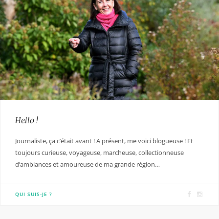
Hello !
Journaliste, ça c’était avant ! A présent, me voici blogueuse ! Et
toujours curieuse, voyageuse, marcheuse, collectionneuse
d’ambiances et amoureuse de ma grande région…
F
I
QUI SUIS-JE ?
a
n
c
s