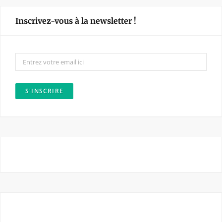
e
t
Inscrivez-vous à la newsletter !
b
a
o
g
o
r
k
a
m