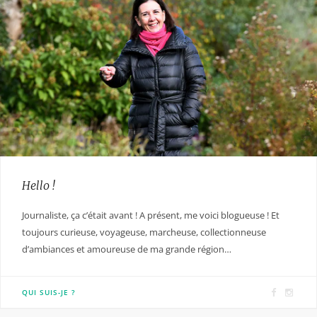
Hello !
Journaliste, ça c’était avant ! A présent, me voici blogueuse ! Et
toujours curieuse, voyageuse, marcheuse, collectionneuse
d’ambiances et amoureuse de ma grande région…
F
I
QUI SUIS-JE ?
a
n