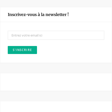
c
s
e
t
Inscrivez-vous à la newsletter !
b
a
o
g
o
r
k
a
m