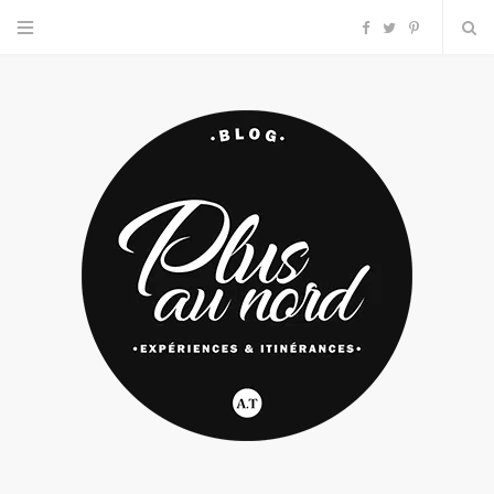
F
T
P
a
w
i
c
i
n
e
t
t
b
t
e
o
e
r
o
r
e
k
s
t