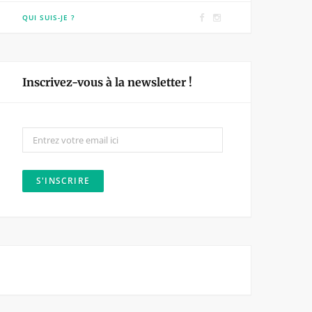
F
I
QUI SUIS-JE ?
a
n
c
s
e
t
Inscrivez-vous à la newsletter !
b
a
o
g
o
r
k
a
m