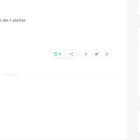
-de-l-atelier
0