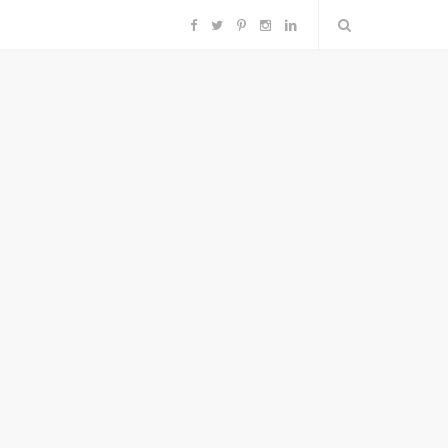
F
T
P
I
L
a
w
i
n
i
c
i
n
s
n
e
t
t
t
k
b
t
e
a
e
o
e
r
g
d
o
r
e
r
I
k
s
a
n
t
m