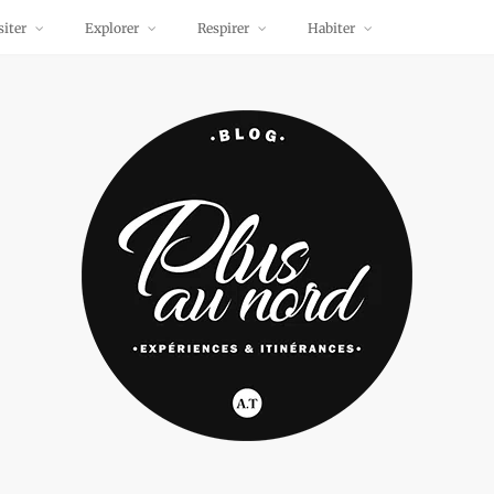
siter
Explorer
Respirer
Habiter