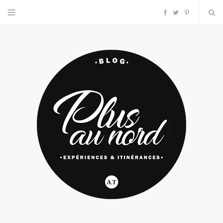
F
T
P
a
w
i
c
i
n
e
t
t
b
t
e
o
e
r
o
r
e
k
s
t