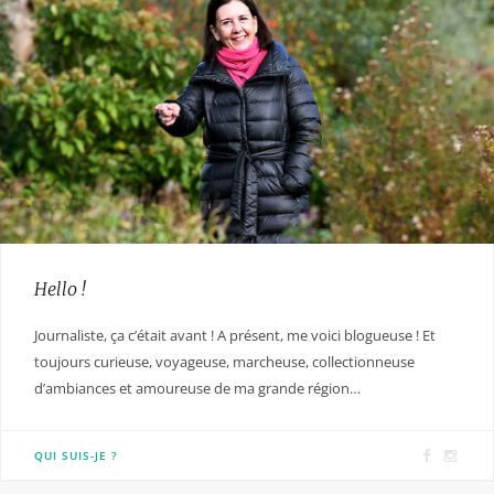
Hello !
Journaliste, ça c’était avant ! A présent, me voici blogueuse ! Et
toujours curieuse, voyageuse, marcheuse, collectionneuse
d’ambiances et amoureuse de ma grande région…
F
I
QUI SUIS-JE ?
a
n