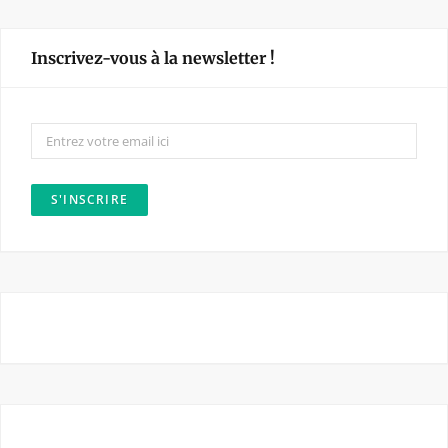
c
s
e
t
Inscrivez-vous à la newsletter !
b
a
o
g
o
r
k
a
m