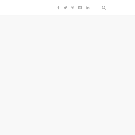
F
T
P
I
L
a
w
i
n
i
c
i
n
s
n
e
t
t
t
k
b
t
e
a
e
o
e
r
g
d
o
r
e
r
I
k
s
a
n
t
m