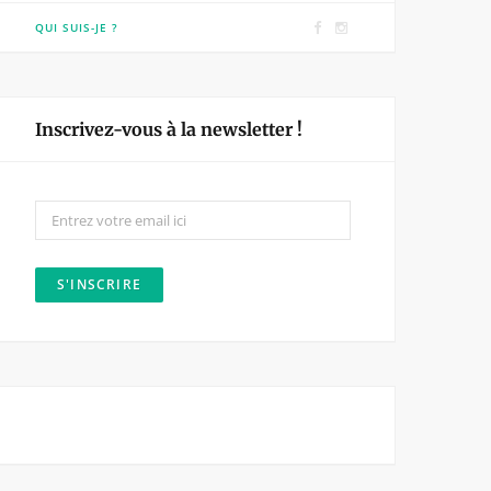
F
I
QUI SUIS-JE ?
a
n
c
s
e
t
Inscrivez-vous à la newsletter !
b
a
o
g
o
r
k
a
m