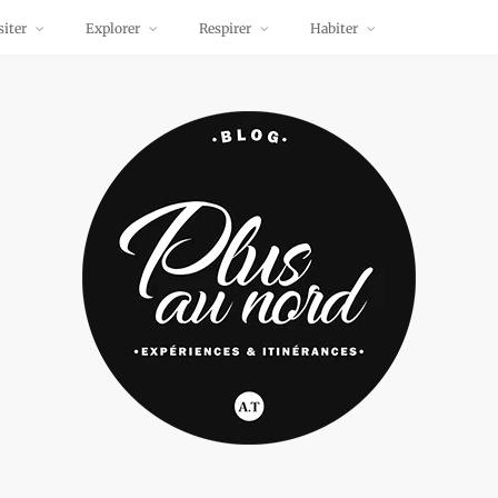
siter
Explorer
Respirer
Habiter