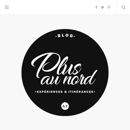
F
T
P
a
w
i
c
i
n
e
t
t
b
t
e
o
e
r
o
r
e
k
s
t