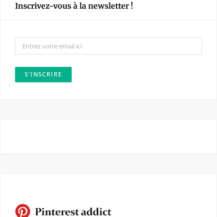
Inscrivez-vous à la newsletter !
b
a
o
g
o
r
k
a
m