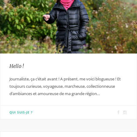
Hello !
Journaliste, ça c’était avant ! A présent, me voici blogueuse ! Et
toujours curieuse, voyageuse, marcheuse, collectionneuse
d’ambiances et amoureuse de ma grande région…
F
I
QUI SUIS-JE ?
a
n
c
s
e
t