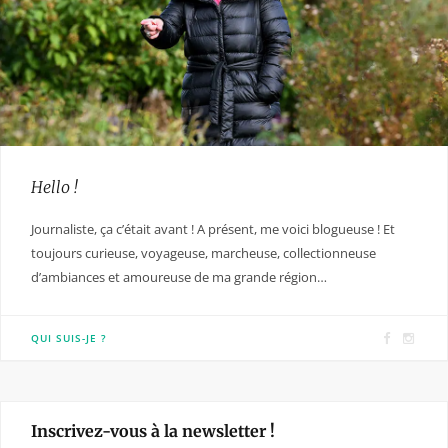
Hello !
Journaliste, ça c’était avant ! A présent, me voici blogueuse ! Et
toujours curieuse, voyageuse, marcheuse, collectionneuse
d’ambiances et amoureuse de ma grande région…
F
I
QUI SUIS-JE ?
a
n
c
s
e
t
Inscrivez-vous à la newsletter !
b
a