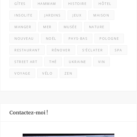
GÎTES
HAMMAM
HISTOIRE
HÔTEL
INSOLITE
JARDINS
JEUX
MAISON
MANGER
MER
MUSÉE
NATURE
NOUVEAU
NOËL
PAYS-BAS
POLOGNE
RESTAURANT
RÉNOVER
S'ÉCLATER
SPA
STREET ART
THÉ
UKRAINE
VIN
VOYAGE
VÉLO
ZEN
Contactez-moi !