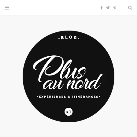
F
T
P
a
w
i
c
i
n
e
t
t
b
t
e
o
e
r
o
r
e
k
s
t