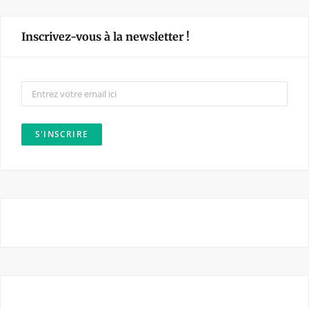
c
s
e
t
Inscrivez-vous à la newsletter !
b
a
o
g
o
r
k
a
m