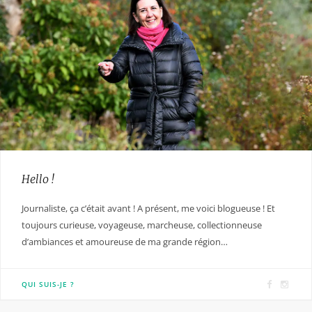
Hello !
Journaliste, ça c’était avant ! A présent, me voici blogueuse ! Et
toujours curieuse, voyageuse, marcheuse, collectionneuse
d’ambiances et amoureuse de ma grande région…
F
I
QUI SUIS-JE ?
a
n