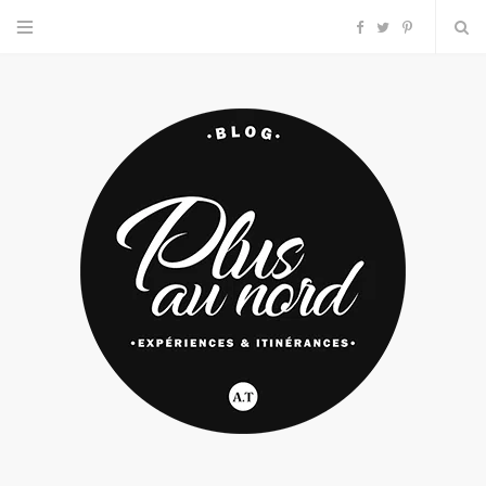
F
T
P
a
w
i
c
i
n
e
t
t
b
t
e
o
e
r
o
r
e
k
s
t