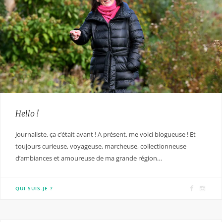
Hello !
Journaliste, ça c’était avant ! A présent, me voici blogueuse ! Et
toujours curieuse, voyageuse, marcheuse, collectionneuse
d’ambiances et amoureuse de ma grande région…
F
I
QUI SUIS-JE ?
a
n
c
s