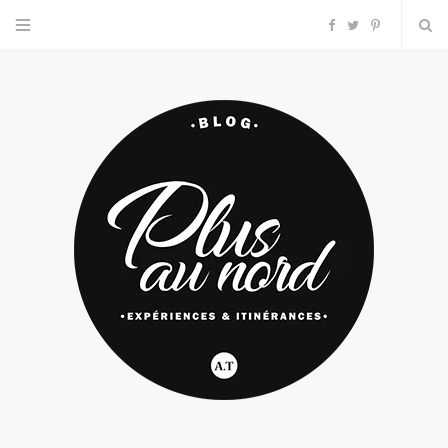
F
T
P
a
w
i
c
i
n
e
t
t
b
t
e
o
e
r
o
r
e
k
s
t