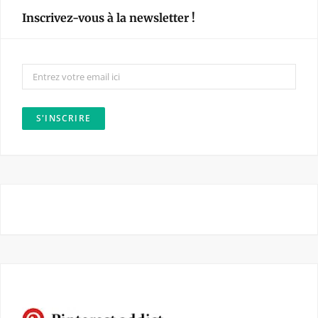
e
t
Inscrivez-vous à la newsletter !
b
a
o
g
o
r
k
a
m