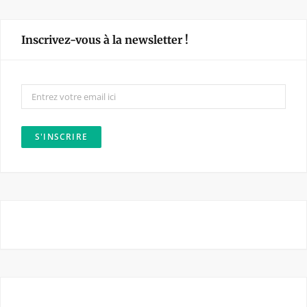
c
s
e
t
Inscrivez-vous à la newsletter !
b
a
o
g
o
r
k
a
m