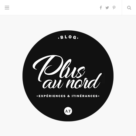
F
T
P
a
w
i
c
i
n
e
t
t
b
t
e
o
e
r
o
r
e
k
s
t