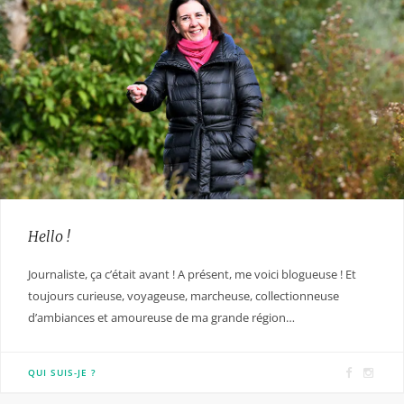
Hello !
Journaliste, ça c’était avant ! A présent, me voici blogueuse ! Et
toujours curieuse, voyageuse, marcheuse, collectionneuse
d’ambiances et amoureuse de ma grande région…
F
I
QUI SUIS-JE ?
a
n