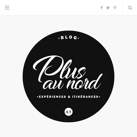
F
T
P
a
w
i
c
i
n
e
t
t
b
t
e
o
e
r
o
r
e
k
s
t