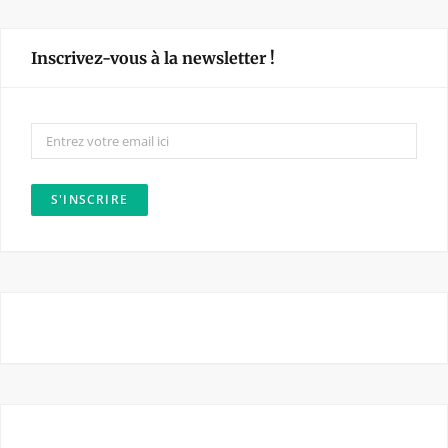
c
s
e
t
Inscrivez-vous à la newsletter !
b
a
o
g
o
r
k
a
m