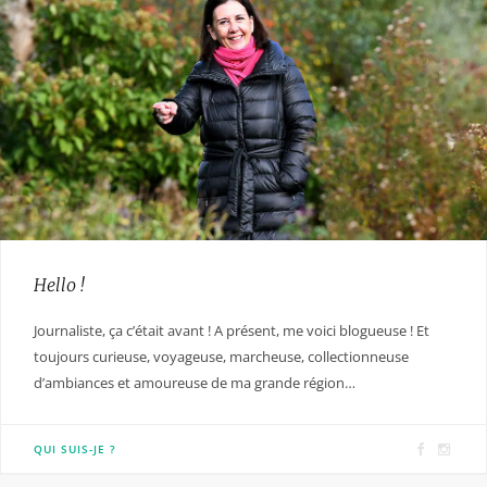
Hello !
Journaliste, ça c’était avant ! A présent, me voici blogueuse ! Et
toujours curieuse, voyageuse, marcheuse, collectionneuse
d’ambiances et amoureuse de ma grande région…
F
I
QUI SUIS-JE ?
a
n