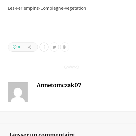
Les-Ferlempins-Compiegne-vegetation
0
Annetomczak07
Laisser un commentaire