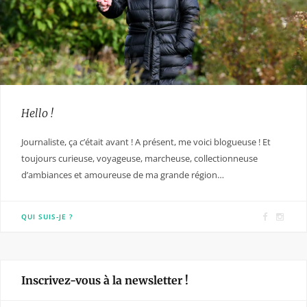
Hello !
Journaliste, ça c’était avant ! A présent, me voici blogueuse ! Et
toujours curieuse, voyageuse, marcheuse, collectionneuse
d’ambiances et amoureuse de ma grande région…
F
I
QUI SUIS-JE ?
a
n
c
s
e
t
Inscrivez-vous à la newsletter !
b
a
o
g