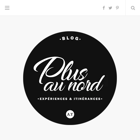
F
T
P
a
w
i
c
i
n
e
t
t
b
t
e
o
e
r
o
r
e
k
s
t