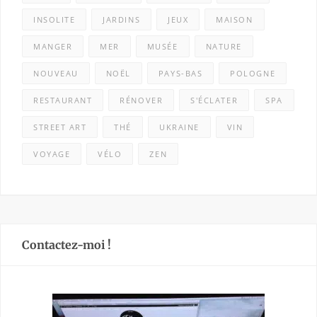
INSOLITE
JARDINS
JEUX
MAISON
MANGER
MER
MUSÉE
NATURE
NOUVEAU
NOËL
PAYS-BAS
POLOGNE
RESTAURANT
RÉNOVER
S'ÉCLATER
SPA
STREET ART
THÉ
UKRAINE
VIN
VOYAGE
VÉLO
ZEN
Contactez-moi !