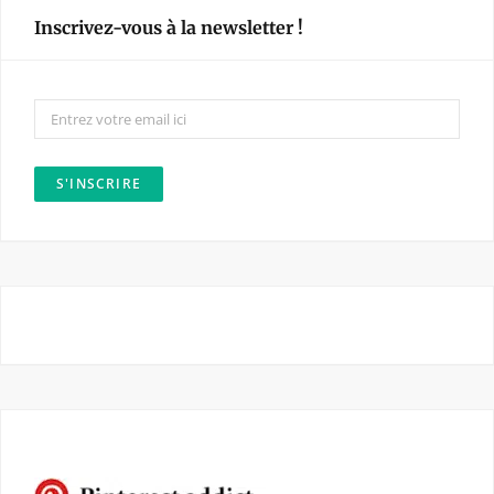
e
t
Inscrivez-vous à la newsletter !
b
a
o
g
o
r
k
a
m