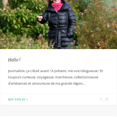
Hello !
Journaliste, ça c’était avant ! A présent, me voici blogueuse ! Et
toujours curieuse, voyageuse, marcheuse, collectionneuse
d’ambiances et amoureuse de ma grande région…
F
I
QUI SUIS-JE ?
a
n
c
s