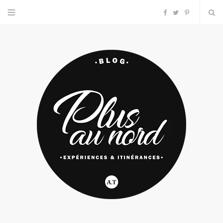
F
T
P
a
w
i
c
i
n
e
t
t
b
t
e
o
e
r
o
r
e
k
s
t