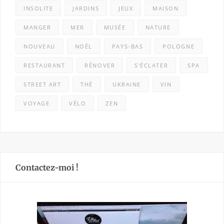
INSOLITE
JARDINS
JEUX
MAISON
MANGER
MER
MUSÉE
NATURE
NOUVEAU
NOËL
PAYS-BAS
POLOGNE
RESTAURANT
RÉNOVER
S'ÉCLATER
SPA
STREET ART
THÉ
UKRAINE
VIN
VOYAGE
VÉLO
ZEN
Contactez-moi !