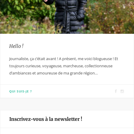
Hello !
Journaliste, ça c’était avant ! A présent, me voici blogueuse ! Et
toujours curieuse, voyageuse, marcheuse, collectionneuse
d’ambiances et amoureuse de ma grande région…
F
I
QUI SUIS-JE ?
a
n
c
s
e
t
Inscrivez-vous à la newsletter !
b
a
o
g