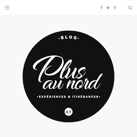
F
T
P
a
w
i
c
i
n
e
t
t
b
t
e
o
e
r
o
r
e
k
s
t