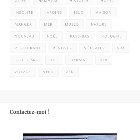
GÎTES
HAMMAM
HISTOIRE
HÔTEL
INSOLITE
JARDINS
JEUX
MAISON
MANGER
MER
MUSÉE
NATURE
NOUVEAU
NOËL
PAYS-BAS
POLOGNE
RESTAURANT
RÉNOVER
S'ÉCLATER
SPA
STREET ART
THÉ
UKRAINE
VIN
VOYAGE
VÉLO
ZEN
Contactez-moi !