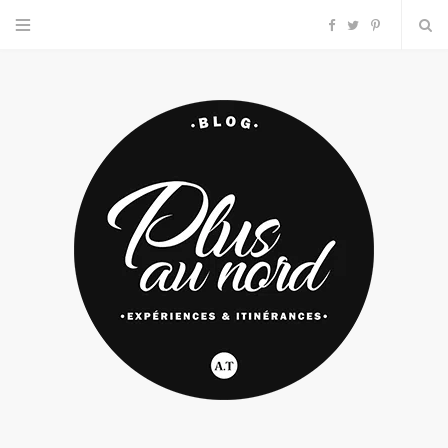
F
T
P
a
w
i
c
i
n
e
t
t
b
t
e
o
e
r
o
r
e
k
s
t