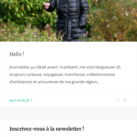
Hello !
Journaliste, ça c’était avant ! A présent, me voici blogueuse ! Et
toujours curieuse, voyageuse, marcheuse, collectionneuse
d’ambiances et amoureuse de ma grande région…
F
I
QUI SUIS-JE ?
a
n
c
s
e
t
Inscrivez-vous à la newsletter !
b
a