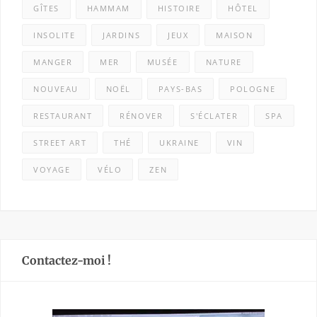
GÎTES
HAMMAM
HISTOIRE
HÔTEL
INSOLITE
JARDINS
JEUX
MAISON
MANGER
MER
MUSÉE
NATURE
NOUVEAU
NOËL
PAYS-BAS
POLOGNE
RESTAURANT
RÉNOVER
S'ÉCLATER
SPA
STREET ART
THÉ
UKRAINE
VIN
VOYAGE
VÉLO
ZEN
Contactez-moi !