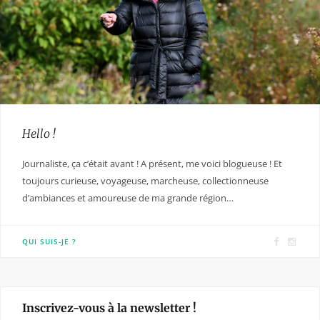
Hello !
Journaliste, ça c’était avant ! A présent, me voici blogueuse ! Et
toujours curieuse, voyageuse, marcheuse, collectionneuse
d’ambiances et amoureuse de ma grande région…
F
I
QUI SUIS-JE ?
a
n
c
s
e
t
Inscrivez-vous à la newsletter !
b
a