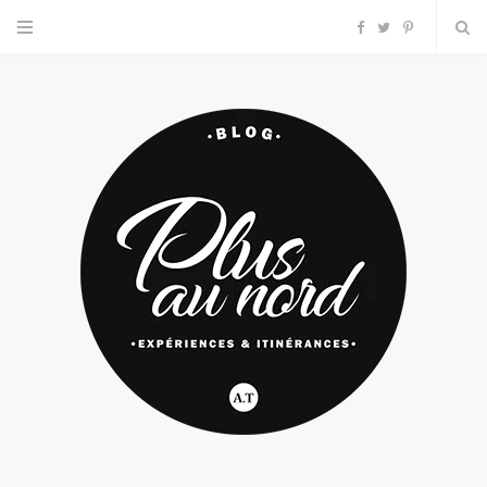
F
T
P
a
w
i
c
i
n
e
t
t
b
t
e
o
e
r
o
r
e
k
s
t