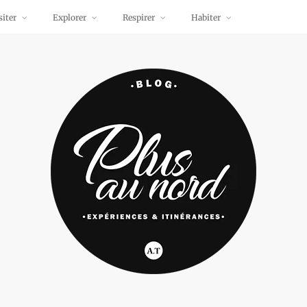
siter
Explorer
Respirer
Habiter