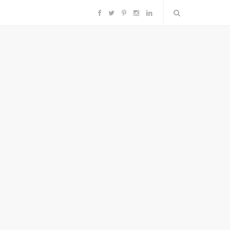
F
T
P
I
L
a
w
i
n
i
c
i
n
s
n
e
t
t
t
k
b
t
e
a
e
o
e
r
g
d
o
r
e
r
I
k
s
a
n
t
m