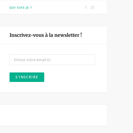
F
I
QUI SUIS-JE ?
a
n
c
s
e
t
Inscrivez-vous à la newsletter !
b
a
o
g
o
r
k
a
m