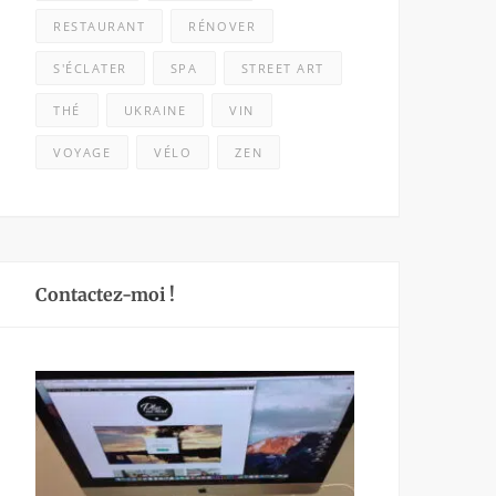
RESTAURANT
RÉNOVER
S'ÉCLATER
SPA
STREET ART
THÉ
UKRAINE
VIN
VOYAGE
VÉLO
ZEN
Contactez-moi !