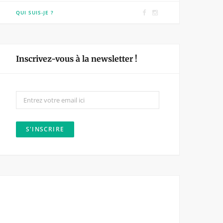
F
I
QUI SUIS-JE ?
a
n
c
s
e
t
Inscrivez-vous à la newsletter !
b
a
o
g
o
r
k
a
m