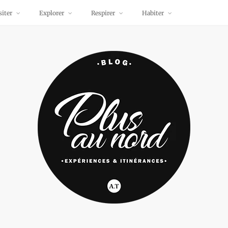
siter
Explorer
Respirer
Habiter