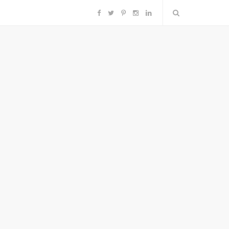
F
T
P
I
L
a
w
i
n
i
c
i
n
s
n
e
t
t
t
k
b
t
e
a
e
o
e
r
g
d
o
r
e
r
I
k
s
a
n
t
m