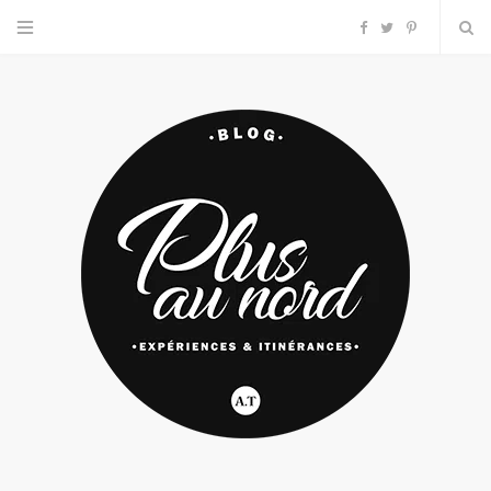
F
T
P
a
w
i
c
i
n
e
t
t
b
t
e
o
e
r
o
r
e
k
s
t