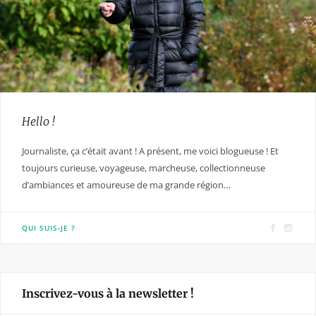
Hello !
Journaliste, ça c’était avant ! A présent, me voici blogueuse ! Et
toujours curieuse, voyageuse, marcheuse, collectionneuse
d’ambiances et amoureuse de ma grande région…
F
I
QUI SUIS-JE ?
a
n
c
s
e
t
Inscrivez-vous à la newsletter !
b
a