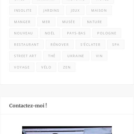
INSOLITE
JARDINS
JEUX
MAISON
MANGER
MER
MUSÉE
NATURE
NOUVEAU
NOËL
PAYS-BAS
POLOGNE
RESTAURANT
RÉNOVER
S'ÉCLATER
SPA
STREET ART
THÉ
UKRAINE
VIN
VOYAGE
VÉLO
ZEN
Contactez-moi !