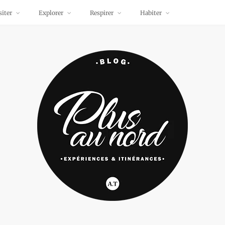
siter
Explorer
Respirer
Habiter