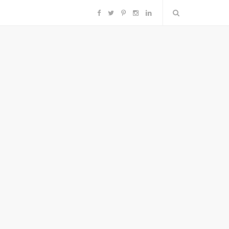
F
T
P
I
L
a
w
i
n
i
c
i
n
s
n
e
t
t
t
k
b
t
e
a
e
o
e
r
g
d
o
r
e
r
I
k
s
a
n
t
m