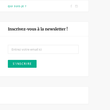
F
I
QUI SUIS-JE ?
a
n
c
s
e
t
Inscrivez-vous à la newsletter !
b
a
o
g
o
r
k
a
m