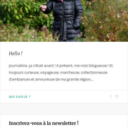
Hello !
Journaliste, ça c’était avant ! A présent, me voici blogueuse ! Et
toujours curieuse, voyageuse, marcheuse, collectionneuse
d’ambiances et amoureuse de ma grande région…
F
I
QUI SUIS-JE ?
a
n
c
s
e
t
Inscrivez-vous à la newsletter !
b
a