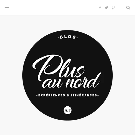
F
T
P
a
w
i
c
i
n
e
t
t
b
t
e
o
e
r
o
r
e
k
s
t