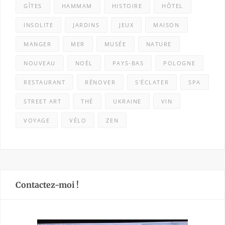
GÎTES
HAMMAM
HISTOIRE
HÔTEL
INSOLITE
JARDINS
JEUX
MAISON
MANGER
MER
MUSÉE
NATURE
NOUVEAU
NOËL
PAYS-BAS
POLOGNE
RESTAURANT
RÉNOVER
S'ÉCLATER
SPA
STREET ART
THÉ
UKRAINE
VIN
VOYAGE
VÉLO
ZEN
Contactez-moi !