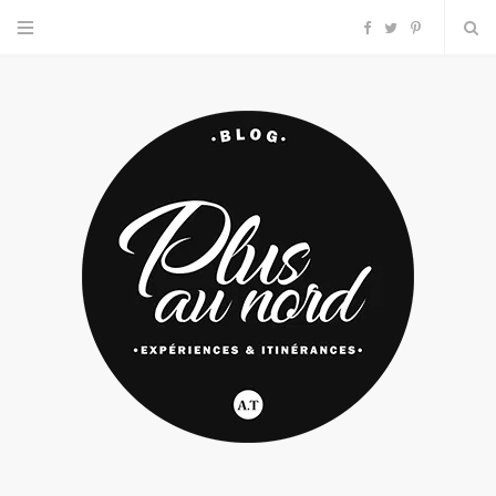
F
T
P
a
w
i
c
i
n
e
t
t
b
t
e
o
e
r
o
r
e
k
s
t