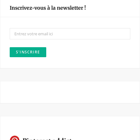
e
t
Inscrivez-vous à la newsletter !
b
a
o
g
o
r
k
a
m