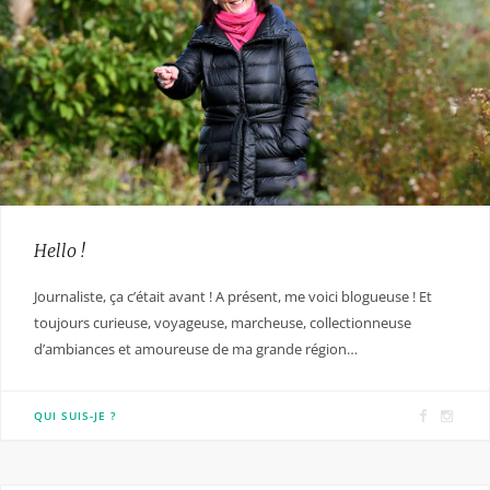
Hello !
Journaliste, ça c’était avant ! A présent, me voici blogueuse ! Et
toujours curieuse, voyageuse, marcheuse, collectionneuse
d’ambiances et amoureuse de ma grande région…
F
I
QUI SUIS-JE ?
a
n
c
s