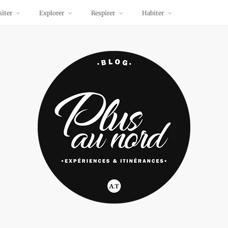
siter
Explorer
Respirer
Habiter