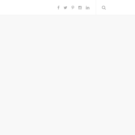
F
T
P
I
L
a
w
i
n
i
c
i
n
s
n
e
t
t
t
k
b
t
e
a
e
o
e
r
g
d
o
r
e
r
I
k
s
a
n
t
m