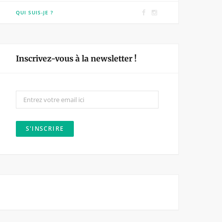
F
I
QUI SUIS-JE ?
a
n
c
s
e
t
Inscrivez-vous à la newsletter !
b
a
o
g
o
r
k
a
m