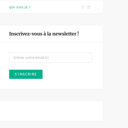
F
I
QUI SUIS-JE ?
a
n
c
s
e
t
Inscrivez-vous à la newsletter !
b
a
o
g
o
r
k
a
m