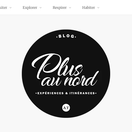
siter
Explorer
Respirer
Habiter