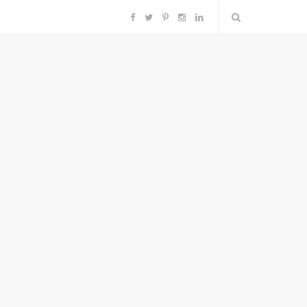
F
T
P
I
L
a
w
i
n
i
c
i
n
s
n
e
t
t
t
k
b
t
e
a
e
o
e
r
g
d
o
r
e
r
I
k
s
a
n
t
m