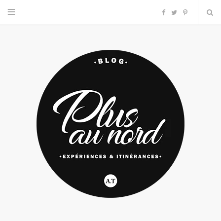
F
T
P
a
w
i
c
i
n
e
t
t
b
t
e
o
e
r
o
r
e
k
s
t