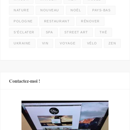
NATURE
NOUVEAU
NOËL
PAYS-BAS
POLOGNE
RESTAURANT
RÉNOVER
S'ÉCLATER
SPA
STREET ART
THÉ
UKRAINE
VIN
VOYAGE
VÉLO
ZEN
Contactez-moi !