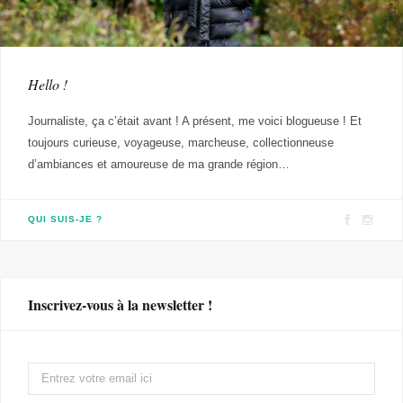
Hello !
Journaliste, ça c’était avant ! A présent, me voici blogueuse ! Et
toujours curieuse, voyageuse, marcheuse, collectionneuse
d’ambiances et amoureuse de ma grande région…
F
I
QUI SUIS-JE ?
a
n
c
s
e
t
Inscrivez-vous à la newsletter !
b
a
o
g
o
r
k
a